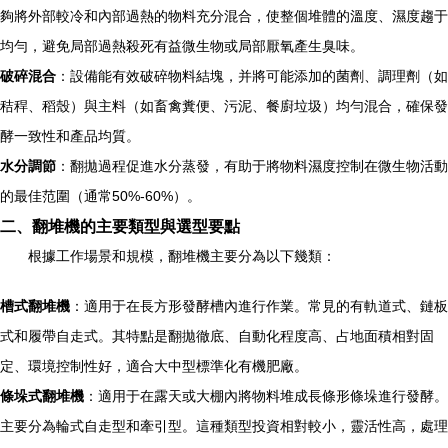
夠將外部較冷和內部過熱的物料充分混合，使整個堆體的溫度、濕度趨于
均勻，避免局部過熱殺死有益微生物或局部厭氧產生臭味。
破碎混合
：設備能有效破碎物料結塊，并將可能添加的菌劑、調理劑（如
秸稈、稻殼）與主料（如畜禽糞便、污泥、餐廚垃圾）均勻混合，確保發
酵一致性和產品均質。
水分調節
：翻拋過程促進水分蒸發，有助于將物料濕度控制在微生物活動
的最佳范圍（通常50%-60%）。
二、翻堆機的主要類型與選型要點
根據工作場景和規模，翻堆機主要分為以下幾類：
槽式翻堆機
：適用于在長方形發酵槽內進行作業。常見的有軌道式、鏈板
式和履帶自走式。其特點是翻拋徹底、自動化程度高、占地面積相對固
定、環境控制性好，適合大中型標準化有機肥廠。
條垛式翻堆機
：適用于在露天或大棚內將物料堆成長條形條垛進行發酵。
主要分為輪式自走型和牽引型。這種類型投資相對較小，靈活性高，處理