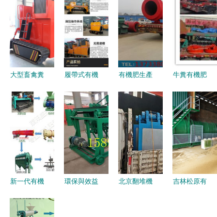
大型畜禽糞
履帶式有機
有機肥生產
牛糞有機肥
便翻拋機
肥翻拋機
線翻堆機選
生產線設備
有機廢棄物
驕順快速發
購指南 如
相關知識說
好氧發酵的
酵條垛式履
何找到可靠
明及其加工
現代化利器
帶翻堆機的
廠家
工藝介紹
優勢與應用
新一代有機
環保與效益
北京翻堆機
吉林松原有
肥加工設備
并重 以豬
的發展與應
機肥加工設
賦能綠色發
糞生產有機
用
備規格及選