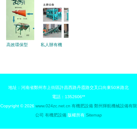
展 雞糞有
肥設備和秸
型建議
機肥設備選
稈糞便加工
購與翻堆機
方法全攻略
優勢解析
高效環保型
私人辦有機
有機肥設備
肥廠需要多
助力綠色農
少錢？翻堆
業發展——
機設備成本
聚焦淄博顆
解析
地址：河南省鄭州市上街區許昌西路丹霞路交叉口向東50米路北
粒有機肥與
電話：1352606**
禽畜廢棄物
Copyright © 2026
www.024zc.net.cn
有機肥設備
鄭州輝航機械設備有限
處理技術
公司
有機肥設備
版權所有
Sitemap