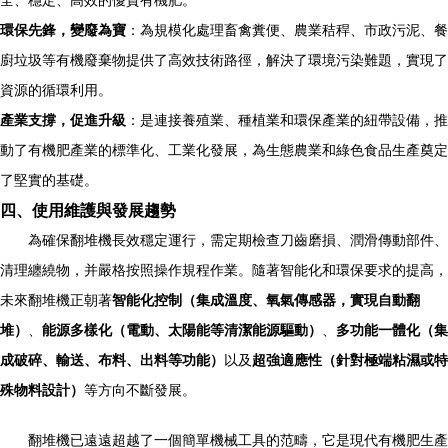
全、穩定、高效的優質有機肥。
環保先鋒，變廢為寶
：為規模化處理畜禽糞便、農業秸稈、市政污泥、餐
廚垃圾等有機廢棄物提供了高效技術路徑，解決了環境污染難題，實現了
資源的循環利用。
產業支撐，促進升級
：是連接養殖業、種植業和環保產業的紐帶設備，推
動了有機肥產業的標準化、工業化發展，為生態農業和綠色食品生產奠定
了堅實的基礎。
四、使用維護與發展趨勢
為確保翻堆機長效穩定運行，需定期檢查刀齒磨損、潤滑傳動部件、
清理纏繞物，并嚴格按照操作規程作業。隨著智能化和環保要求的提高，
未來翻堆機正朝著
智能化控制（集成溫度、氧氣傳感器，實現自動翻
堆）
、
能源多樣化（電動、太陽能等清潔能源驅動）
、
多功能一體化（集
成破碎、輸送、布料、出料等功能）
以及
超強適應性（針對極端粘濕或特
殊物料設計）
等方向不斷發展。
翻堆機已遠遠超越了一個簡單機械工具的范疇，它是現代有機肥生產