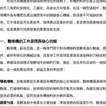
在現代有機農業和循環經濟理念的推動下，有機肥料的生產正從傳統
的手工堆肥向規模化、工廠化、高效化方向發展。在這一轉型過程中，翻
堆機作為有機肥生產設備體系中的關鍵核心機械，扮演著不可或缺的角
色。它不僅是提升生產效率、保障產品質量的利器，更是實現廢棄物資源
化、促進農業可持續發展的重要技術支撐。
一、翻堆機的工作原理與核心功能
翻堆機，顧名思義，是一種專門用于對有機物料發酵堆進行翻拋、攪
拌、破碎和移位的機械設備。其基本工作原理是通過高速旋轉的刀軸或耙
齒，將條垛狀或槽式發酵池中的物料打散、拋起、混合并向后或向一側移
動。這一過程看似簡單，卻蘊含著科學原理：
曝氣增氧
：好氧發酵是生產優質有機肥的核心生物過程。翻堆機通過物理
翻拋，打破物料板結，使堆積內部的物料與空氣充分接觸，為微生物活動
提供必需的氧氣，從而加速有機物料的分解與腐熟。
調質勻溫
：發酵過程中會產生大量熱量，導致堆體內部溫度不均。翻堆能