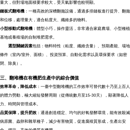
量大，但對場地面積要求較大，受天氣影響也較明顯。
鏈板式翻堆機
：一種高效的深槽翻拋設備，通過多排鏈板進行提升、翻拋
和位移，處理量大，適合粘度大、纖維多的物料。
小型移動式翻堆機
：體型小巧，操作靈活，非常適合家庭農場、小型種植
基地或養殖場的自制堆肥需求。
選型關鍵因素
包括：物料特性（粘度、纖維含量）、預期產能、場地
條件（室內/室外、面積）、投資預算、自動化需求以及環保要求（如密
閉、除臭）。
三、翻堆機在有機肥生產中的綜合價值
效率革命，降低成本
：一臺中型翻堆機的工作效率可替代數十乃至上百人
的體力勞動，極大縮短發酵周期（從傳統數月至15-30天），顯著降低人
力、時間與管理成本。
品質保障，提升肥效
：通過創造穩定、均勻的好氧發酵環境，能有效殺滅
病原菌、蟲卵和雜草種子，減少有害物質，促進腐殖質形成，生產出安